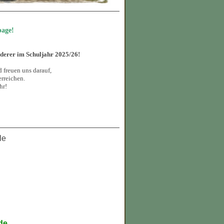
page!
rderer im Schuljahr 2025/26!
 freuen uns darauf,
rreichen.
hr!
le
de