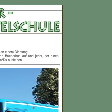
 an einem Dienstag.
en Bücherbus auf und jeder, der einen
 DVDs ausleihen.