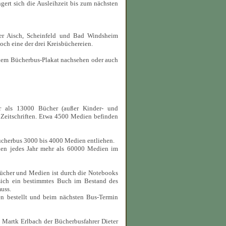
ngert sich die Ausleihzeit bis zum nächsten
er Aisch, Scheinfeld und Bad Windsheim
ch eine der drei Kreisbüchereien.
 dem Bücherbus-Plakat nachsehen oder auch
 als 13000 Bücher (außer Kinder- und
eitschriften. Etwa 4500 Medien befinden
Bücherbus 3000 bis 4000 Medien entliehen.
hen jedes Jahr mehr als 60000 Medien im
Bücher und Medien ist durch die Notebooks
sich ein bestimmtes Buch im Bestand des
uss.
en bestellt und beim nächsten Bus-Termin
n Martk Erlbach der Bücherbusfahrer Dieter