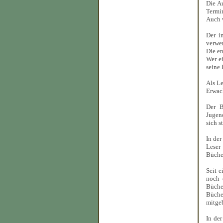
Die Au
Termin
Auch 
Der i
verwe
Die en
Wer e
seine 
Als Le
Erwac
Der B
Jugen
sich s
In de
Leser
Büche
Seit 
noch 
Bücher
Büche
mitge
In der