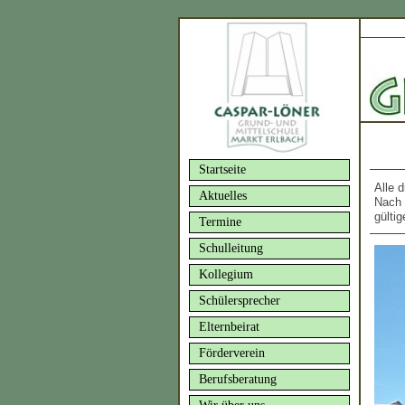
Startseite
Alle 
Aktuelles
Nach 
gülti
Termine
Schulleitung
Kollegium
Schülersprecher
Elternbeirat
Förderverein
Berufsberatung