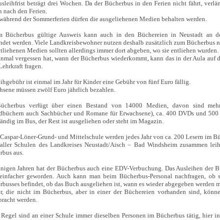
sleihfrist beträgt drei Wochen. Da der Bücherbus in den Ferien nicht fährt, verlä
 nach den Ferien.
während der Sommerferien dürfen die ausgeliehenen Medien behalten werden.
m Bücherbus gültige Ausweis kann auch in den Büchereien in Neustadt an d
ndet werden. Viele Landkreisbewohner nutzen deshalb zusätzlich zum Bücherbus no
tliehenen Medien sollten allerdings immer dort abgeben, wo sie entliehen wurden.
inmal vergessen hat, wann der Bücherbus wiederkommt, kann das in der Aula auf
Lehrkraft fragen.
ihgebühr ist einmal im Jahr für Kinder eine Gebühr von fünf Euro fällig.
hsene müssen zwölf Euro jährlich bezahlen.
ücherbus verfügt über einen Bestand von 14000 Medien, davon sind mehr
dbüchern auch Sachbücher und Romane für Erwachsene), ca. 400 DVDs und 500 Z
tändig im Bus, der Rest ist ausgeliehen oder steht im Magazin.
r Caspar-Löner-Grund- und Mittelschule werden jedes Jahr von ca. 200 Lesern im 
 aller Schulen des Landkreises Neustadt/Aisch – Bad Windsheim zusammen lei
rbus aus.
einigen Jahren hat der Bücherbus auch eine EDV-Verbuchung. Das Ausleihen der 
einfacher geworden. Auch kann man beim Bücherbus-Personal nachfragen, ob 
busses befindet, ob das Buch ausgeliehen ist, wann es wieder abgegeben werden m
r, die nicht im Bücherbus, aber in einer der Büchereien vorhanden sind, könn
bracht werden.
 Regel sind an einer Schule immer dieselben Personen im Bücherbus tätig, hier i