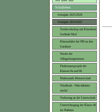
Wir über uns
Schulleben
Schuljahr 2025/2026
Schuljahr 2024/2025
Textilworkshop mit Künstlerin
Gerlinde Merl
Klassenfahrt der 9M an den
Gardasee
Woche der
Alltagskompetenzen
Fledermausprojekt der
Klassen 6a und 6b
Mathematik Meisterschaft
Windkraft - Watt dahinter
steckt!
Vorlesetag an der Lönerschule
Unterrichtsgang der Klasse 4b
ins Rathaus