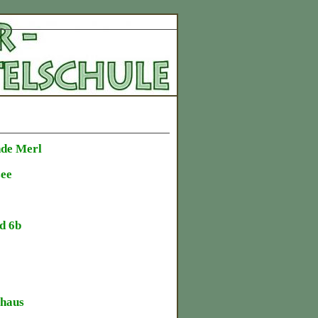
nde Merl
see
d 6b
thaus